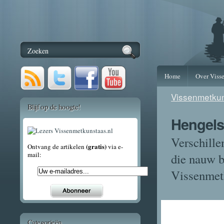
Home
Over Viss
Vissenmetkun
Blijf op de hoogte!
Hengels
Verschille
(gratis)
Ontvang de artikelen
via e-
mail:
die nauw b
Vissenmetk
Categorieën