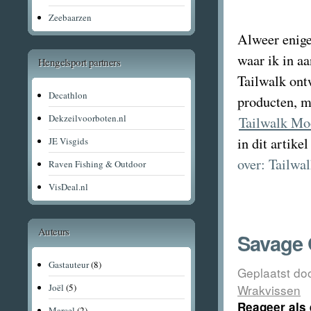
Zeebaarzen
Alweer enige
waar ik in a
Hengelsport partners
Tailwalk ont
Decathlon
producten, m
Dekzeilvoorboten.nl
Tailwalk M
in dit artike
JE Visgids
over: Tailwa
Raven Fishing & Outdoor
VisDeal.nl
Auteurs
Savage 
Gastauteur
(8)
Geplaatst do
Wrakvissen
Joël
(5)
Reageer als 
Marcel
(2)