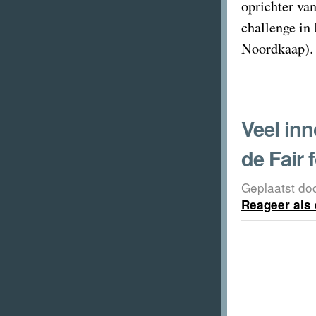
oprichter van
challenge in
Noordkaap)
Veel inn
de Fair 
Geplaatst do
Reageer als 