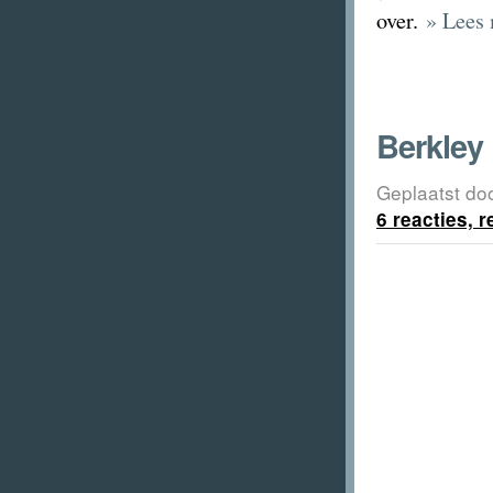
over.
» Lees 
Berkley
Geplaatst do
6 reacties, 