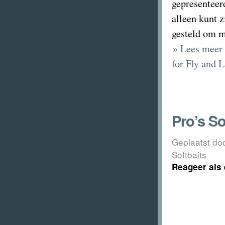
gepresenteerd
alleen kunt z
gesteld om me
» Lees meer 
for Fly and 
Pro’s So
Geplaatst do
Softbaits
Reageer als 