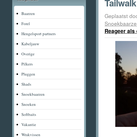
Tailwal
Baarzen
Geplaatst do
Snoekbaarze
Forel
Reageer als 
Hengelsport partners
Kabeljauw
Overige
Pilkers
Pluggen
Shads
Snoekbaarzen
Snoeken
Softbaits
Vakantie
Wrakvissen