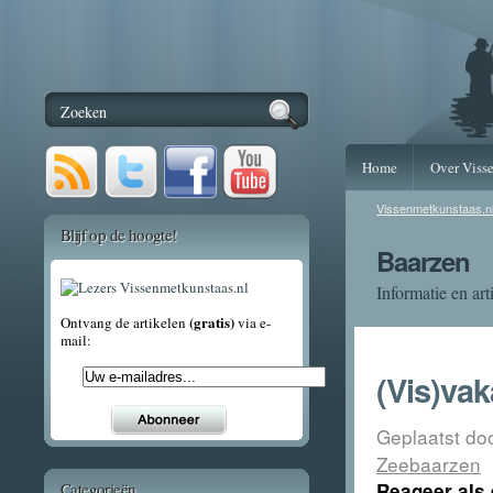
Home
Over Viss
Vissenmetkunstaas.n
Blijf op de hoogte!
Baarzen
Informatie en art
(gratis)
Ontvang de artikelen
via e-
mail:
(Vis)va
Geplaatst do
Zeebaarzen
Categorieën
Reageer als 