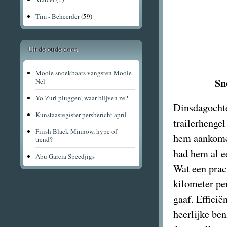
Tim - Beheerder
(59)
Uit de oude doos
Mooie snoekbaars vangsten Mooie
Sn
Nel
Yo-Zuri pluggen, waar blijven ze?
Dinsdagochte
Kunstaasregister persbericht april
trailerhenge
Fiiish Black Minnow, hype of
hem aankome
trend?
had hem al ee
Abu Garcia Speedjigs
Wat een prach
kilometer per
gaaf. Effici
heerlijke be