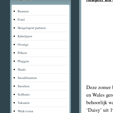
Baarzen
Forel
Hengelsport partners
Kabeljauw
Overige
Pilkers
Pluggen
Shads
Snoekbaarzen
Snoeken
Deze zomer b
en Wales ger
Softbaits
behoorlijk wa
Vakantie
‘Daisy’ uit 
Wrakvissen