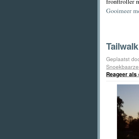
fronttroller
Gooimeer me
Tailwal
Geplaatst do
Snoekbaarze
Reageer als 