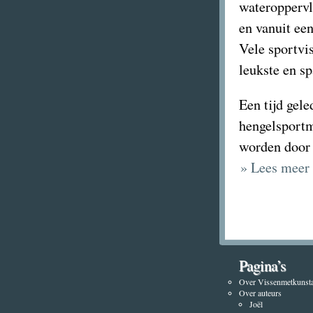
wateroppervl
en vanuit ee
Vele sportvi
leukste en s
Een tijd gel
hengelsport
worden doo
» Lees meer
Pagina’s
Over Vissenmetkunsta
Over auteurs
Joël