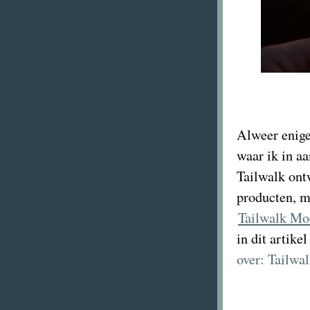
Alweer enige
waar ik in a
Tailwalk ont
producten, m
Tailwalk M
in dit artike
over: Tailwa