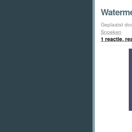
Waterme
Geplaatst do
Snoeken
1 reactie, r