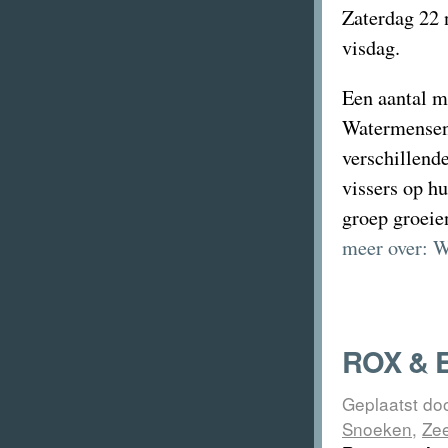
Zaterdag 22
visdag.
Een aantal m
Watermensen 
verschillend
vissers op h
groep groeie
meer over: 
ROX & E
Geplaatst do
Snoeken
,
Ze