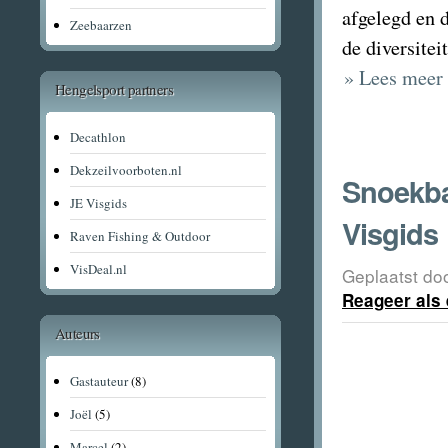
afgelegd en 
Zeebaarzen
de diversitei
» Lees meer 
Hengelsport partners
Decathlon
Dekzeilvoorboten.nl
Snoekba
JE Visgids
Visgids
Raven Fishing & Outdoor
VisDeal.nl
Geplaatst do
Reageer als 
Auteurs
Gastauteur
(8)
Joël
(5)
Marcel
(2)