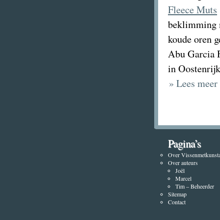
Fleece Muts
beklimming n
koude oren ge
Abu Garcia F
in Oostenrijk
» Lees meer 
Pagina’s
Over Vissenmetkunsta
Over auteurs
Joël
Marcel
Tim – Beheerder
Sitemap
Contact