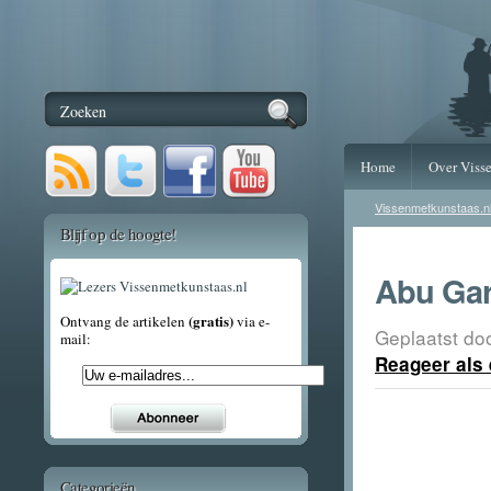
Home
Over Viss
Vissenmetkunstaas.n
Blijf op de hoogte!
Abu Gar
(gratis)
Ontvang de artikelen
via e-
Geplaatst do
mail:
Reageer als 
Categorieën