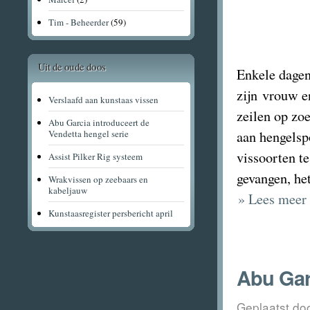
Tim - Beheerder
(59)
Uit de oude doos
Enkele dagen
zijn vrouw e
Verslaafd aan kunstaas vissen
zeilen op zo
Abu Garcia introduceert de
Vendetta hengel serie
aan hengelsp
vissoorten t
Assist Pilker Rig systeem
gevangen, he
Wrakvissen op zeebaars en
kabeljauw
» Lees meer 
Kunstaasregister persbericht april
Abu Gar
Geplaatst do