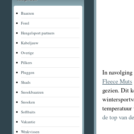
Baarzen
Forel
Hengelsport partners
Kabeljauw
Overige
Pilkers
In navolging
Pluggen
Fleece Muts
Shads
gezien. Dit k
Snoekbaarzen
wintersportva
Snoeken
temperatuur 
Softbaits
de top van de
Vakantie
Wrakvissen