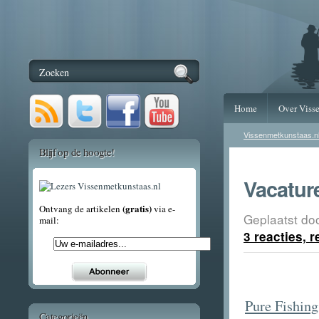
Home
Over Viss
Vissenmetkunstaas.n
Blijf op de hoogte!
Vacatur
(gratis)
Ontvang de artikelen
via e-
Geplaatst do
mail:
3 reacties, 
Pure Fishing
Categorieën