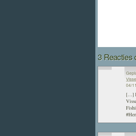
3 Reacties 
Gepl
Visse
04/1
[…] 
Viss
Fish
#Hen