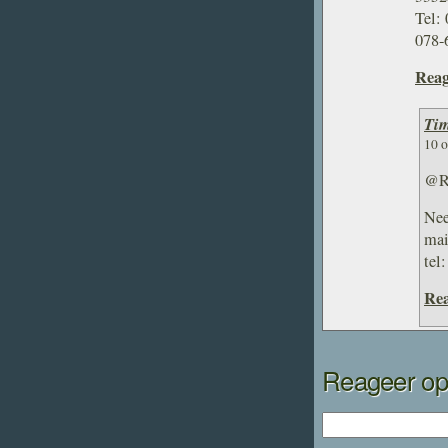
Tel:
078-
Reag
Tim
10 
@R.
Nee
mai
tel
Rea
Reageer op 