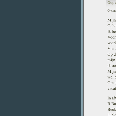
Gepl
Geac
Mijn
Gebo
Ik be
Voorn
voork
Via 
Op d
mijn
ik oo
Mijn 
wel 
Graa
vaca
In a
R Ba
Beu
3352