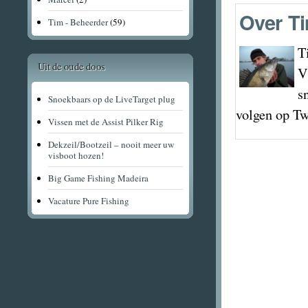
Over
Ti
Tim - Beheerder
(59)
T
Uit de oude doos
V
s
Snoekbaars op de LiveTarget plug
volgen op Tw
Vissen met de Assist Pilker Rig
Dekzeil/Bootzeil – nooit meer uw
visboot hozen!
Big Game Fishing Madeira
Vacature Pure Fishing