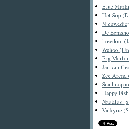
Blue Marli
Het Sop (D
Nieuwediep
De Eemshö
Freedom (I
Wahoo (IJ
Big Marlin 
Jan van Gen
Zee Arend (
Sea Leopar
Happy Fish
Nautilus (
Valkyrie (