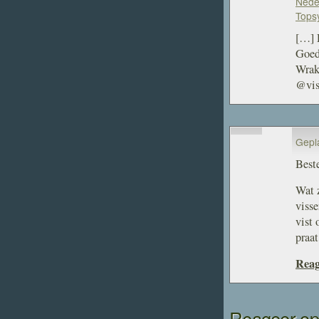
Neder
Tops
[…] 
Goed
Wrak
@vis
Gepla
Beste
Wat 
visse
vist 
praat
Reag
Reageer op 