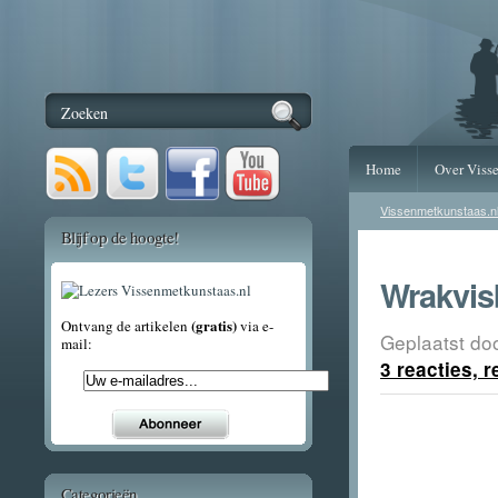
Home
Over Viss
Vissenmetkunstaas.n
Blijf op de hoogte!
Wrakvis
(gratis)
Ontvang de artikelen
via e-
Geplaatst do
mail:
3 reacties, 
Categorieën