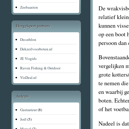
De wrakvisbo
Zeebaarzen
relatief kle
kunnen visse
Hengelsport partners
op een boot h
Decathlon
persoon dan 
Dekzeilvoorboten.nl
Bovenstaande
JE Visgids
vergelijken 
Raven Fishing & Outdoor
grote kotter
VisDeal.nl
te nemen die 
en waarbij ge
Auteurs
boten. Echter
of het voetb
Gastauteur
(8)
Joël
(5)
Nadeel is da
Marcel
(2)