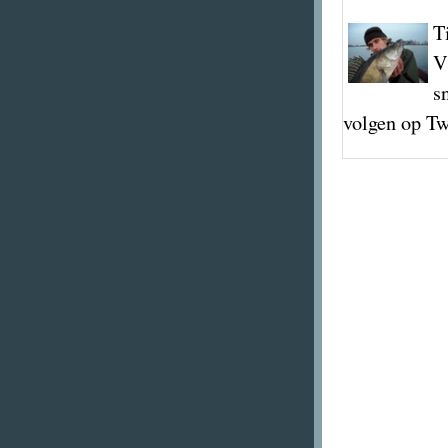
T
V
s
volgen op Tw