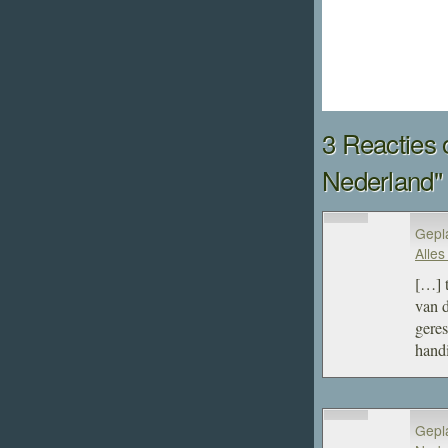
3 Reacties 
Nederland"
Gepl
Alles
[…] t
van d
geres
hand
Gepl