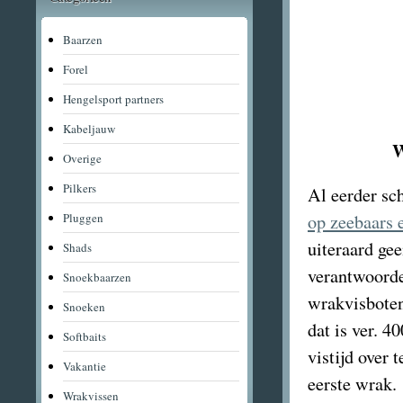
Baarzen
Forel
Hengelsport partners
Kabeljauw
W
Overige
Pilkers
Al eerder sch
op zeebaars 
Pluggen
uiteraard ge
Shads
verantwoorde
Snoekbaarzen
wrakvisboten 
Snoeken
dat is ver. 
Softbaits
vistijd over 
Vakantie
eerste wrak.
Wrakvissen