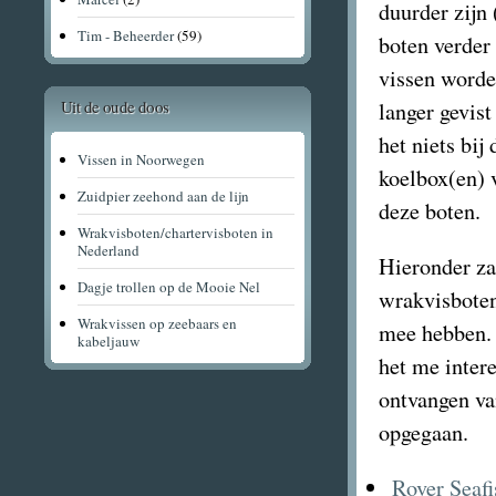
duurder zijn 
Tim - Beheerder
(59)
boten verder
vissen worde
Uit de oude doos
langer gevist
het niets bij
Vissen in Noorwegen
koelbox(en) 
Zuidpier zeehond aan de lijn
deze boten.
Wrakvisboten/chartervisboten in
Nederland
Hieronder za
Dagje trollen op de Mooie Nel
wrakvisboten
Wrakvissen op zeebaars en
mee hebben. 
kabeljauw
het me intere
ontvangen va
opgegaan.
Rover Seafi