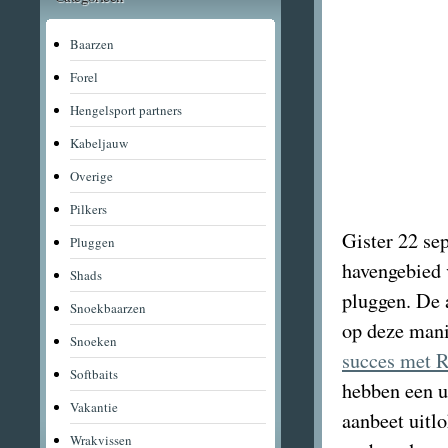
Baarzen
Forel
Hengelsport partners
Kabeljauw
Overige
Pilkers
Gister 22 se
Pluggen
havengebied 
Shads
pluggen. De
Snoekbaarzen
op deze mani
Snoeken
succes met R
Softbaits
hebben een u
Vakantie
aanbeet uitl
Wrakvissen