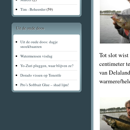
Tim - Beheerder
(59)
Uit de oude doos
Uit de oude doos: dagje
snoekbaarzen
Tot slot wis
Watermensen visdag
centimeter t
Yo-Zuri pluggen, waar blijven ze?
van Delaland
Dorado vissen op Tenerife
warmere/held
Pro’s Softbait Glue – shad lijm!