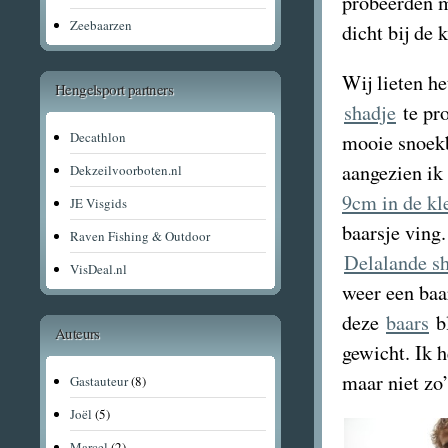
probeerden m
Zeebaarzen
dicht bij de 
Wij lieten he
Hengelsport partners
shadje
te pr
Decathlon
mooie snoekb
aangezien ik
Dekzeilvoorboten.nl
9cm in de kl
JE Visgids
baarsje ving
Raven Fishing & Outdoor
Delalande s
VisDeal.nl
weer een baa
deze
baars
bl
Auteurs
gewicht. Ik 
maar niet zo
Gastauteur
(8)
Joël
(5)
Marcel
(2)