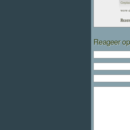
Geplaa
wow ec
Reage
Reageer op