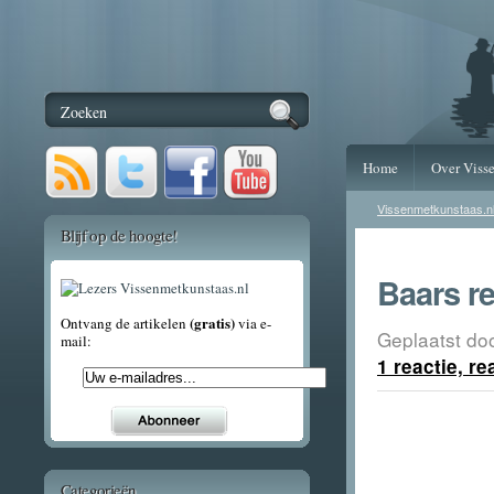
Home
Over Viss
Vissenmetkunstaas.n
Blijf op de hoogte!
Baars r
(gratis)
Ontvang de artikelen
via e-
Geplaatst do
mail:
1 reactie, r
Categorieën