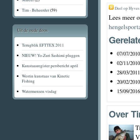
Deel op Hyves
Tim - Beheerder
(59)
Lees meer o
hengelsport
Uit de oude doos
Gerelat
Terugblik EFTTEX 2011
07/07/2010
NIEUW! Yo-Zuri Sashimi pluggen
02/11/2010
Kunstaasregister persbericht april
28/03/2011
Westin kunstaas van Kinetic
Fishing
20/02/2010
15/09/2016
Watermensen visdag
Over
Ti
T
V