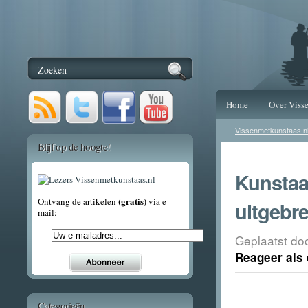
Home
Over Viss
Vissenmetkunstaas.n
Blijf op de hoogte!
Kunstaa
(gratis)
Ontvang de artikelen
via e-
uitgebre
mail:
Geplaatst do
Reageer als 
Categorieën