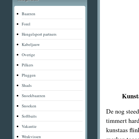
Baarzen
Forel
Hengelsport partners
Kabeljauw
Overige
Pilkers
Pluggen
Shads
Kunst
Snoekbaarzen
Snoeken
De nog steed
Softbaits
timmert hard
Vakantie
kunstaas flin
Wrakvissen