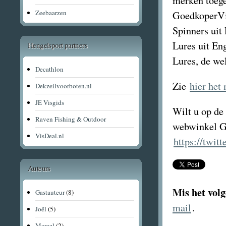
merken toege
Zeebaarzen
GoedkoperVis
Spinners uit
Lures uit En
Hengelsport partners
Lures, de w
Decathlon
Zie
hier het
Dekzeilvoorboten.nl
JE Visgids
Wilt u op de
Raven Fishing & Outdoor
webwinkel Go
VisDeal.nl
https://twit
Auteurs
Mis het volg
Gastauteur
(8)
mail
.
Joël
(5)
Marcel
(2)