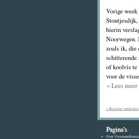
Vorige week 
Stoutjesdijk
hierin versla
Noorwegen. D
zoals ik, di
schitterende
of koolvis te
voor de viss
» Lees meer
« Recente artikelen
Pagina’s
Over Vissenmetkunsta