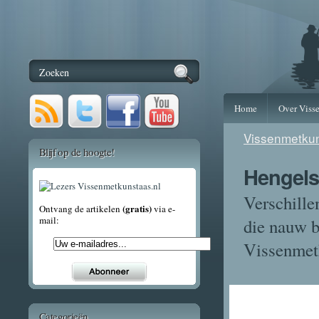
Home
Over Viss
Vissenmetkun
Blijf op de hoogte!
Hengels
Verschille
(gratis)
Ontvang de artikelen
via e-
mail:
die nauw b
Vissenmetk
Categorieën