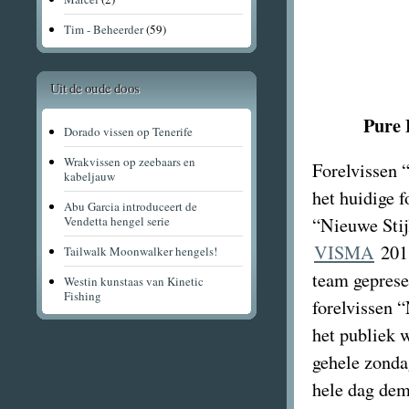
Tim - Beheerder
(59)
Uit de oude doos
Pure 
Dorado vissen op Tenerife
Wrakvissen op zeebaars en
Forelvissen 
kabeljauw
het huidige 
Abu Garcia introduceert de
“Nieuwe Stij
Vendetta hengel serie
VISMA
2011
Tailwalk Moonwalker hengels!
team geprese
Westin kunstaas van Kinetic
Fishing
forelvissen 
het publiek 
gehele zonda
hele dag dem