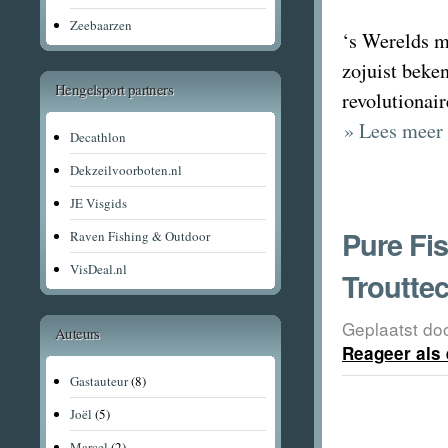
Zeebaarzen
‘s Werelds m
zojuist beken
Hengelsport partners
revolutionai
» Lees meer 
Decathlon
Dekzeilvoorboten.nl
JE Visgids
Pure Fis
Raven Fishing & Outdoor
VisDeal.nl
Troutte
Geplaatst do
Auteurs
Reageer als 
Gastauteur
(8)
Joël
(5)
Marcel
(2)