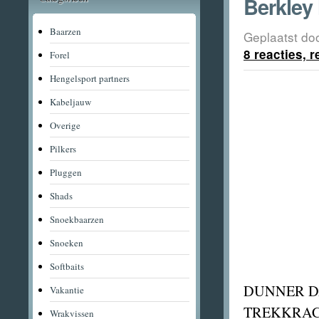
Berkley 
Baarzen
Geplaatst do
8 reacties, 
Forel
Hengelsport partners
Kabeljauw
Overige
Pilkers
Pluggen
Shads
Snoekbaarzen
Snoeken
Softbaits
DUNNER D
Vakantie
TREKKRAC
Wrakvissen