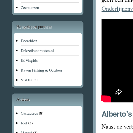
Onderlijnen
Zeebaarzen
Hengelsport partners
Decathlon
Dekzeilvoorboten.nl
JE Visgids
Raven Fishing & Outdoor
VisDeal.nl
Auteurs
Alberto’
Gastauteur
(8)
Joël
(5)
Naast de ver
Marcel
(2)