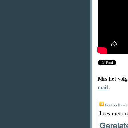
Mis het volg
mail
.
Deel op Hyves
Lees meer o
Gerelat