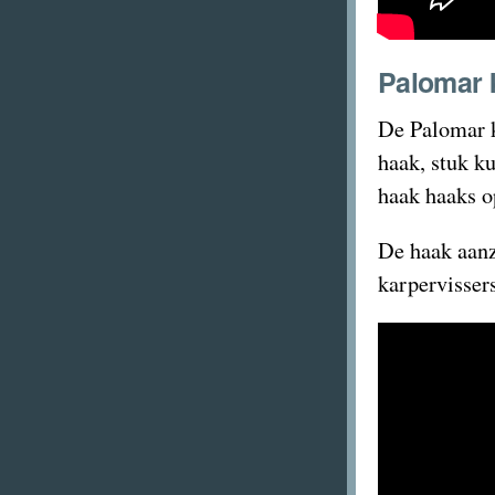
Palomar 
De Palomar k
haak, stuk ku
haak haaks op
De haak aanz
karpervissers