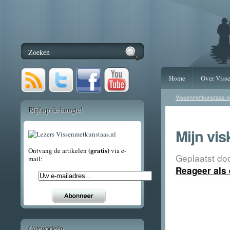
Home
Over Viss
Vissenmetkunstaas.n
Blijf op de hoogte!
Mijn vi
(gratis)
Ontvang de artikelen
via e-
Geplaatst do
mail:
Reageer als 
Categorieën