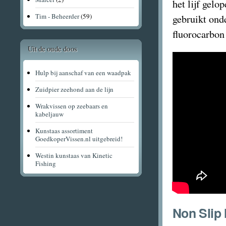
het lijf gel
Tim - Beheerder
(59)
gebruikt ond
fluorocarbon
Uit de oude doos
Hulp bij aanschaf van een waadpak
Zuidpier zeehond aan de lijn
Wrakvissen op zeebaars en
kabeljauw
Kunstaas assortiment
GoedkoperVissen.nl uitgebreid!
Westin kunstaas van Kinetic
Fishing
Non Slip