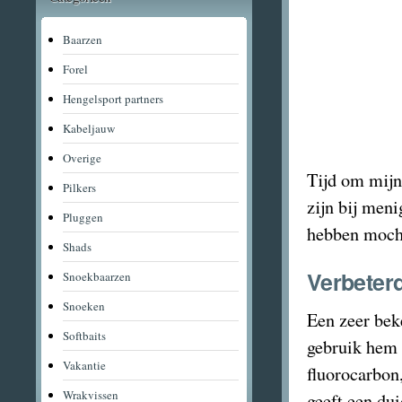
Baarzen
Forel
Hengelsport partners
Kabeljauw
Overige
Tijd om mijn
Pilkers
zijn bij meni
Pluggen
hebben mocht
Shads
Verbeter
Snoekbaarzen
Snoeken
Een zeer bek
Softbaits
gebruik hem 
Vakantie
fluorocarbon
Wrakvissen
geeft een dui