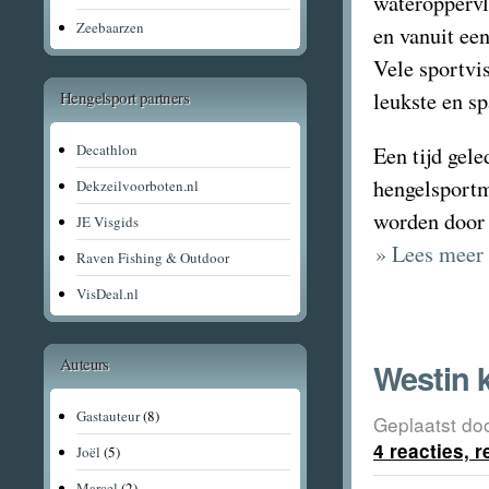
wateroppervl
Zeebaarzen
en vanuit ee
Vele sportvi
Hengelsport partners
leukste en s
Decathlon
Een tijd gel
hengelsport
Dekzeilvoorboten.nl
worden doo
JE Visgids
» Lees meer
Raven Fishing & Outdoor
VisDeal.nl
Auteurs
Westin 
Gastauteur
(8)
Geplaatst do
4 reacties, 
Joël
(5)
Marcel
(2)