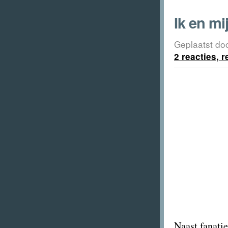
Ik en m
Geplaatst do
2 reacties, 
Naast fanatie