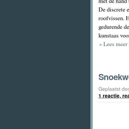
met de hand 
De discrete 
roofvissen. H
gedurende de
kunstaas voor
» Lees meer 
Snoekwe
Geplaatst do
1 reactie, r