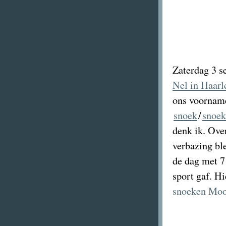
Zaterdag 3 s
Nel in Haar
ons voorname
snoek
/
snoek
denk ik. Ove
verbazing bl
de dag met 7
sport gaf. H
snoeken Moo