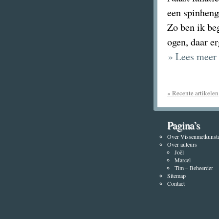
een spinhenge
Zo ben ik be
ogen, daar er
» Lees meer 
« Recente artikelen
Pagina’s
Over Vissenmetkunsta
Over auteurs
Joël
Marcel
Tim – Beheerder
Sitemap
Contact