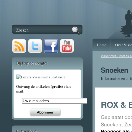
Home
Over Viss
Vissenmetkunstaas.n
Blijf op de hoogte!
Snoeken
Informatie en ar
(gratis)
Ontvang de artikelen
via e-
mail:
ROX & E
Geplaatst do
Snoeken
,
Ze
Categorieën
Reageer als 