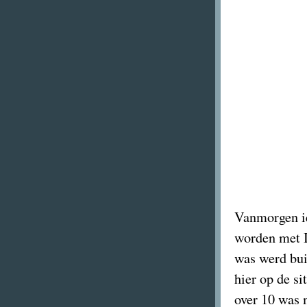
Vanmorgen ie
worden met I
was werd bui
hier op de si
over 10 was 