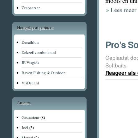
moois en uni
Zeebaarzen
» Lees meer 
Hengelsport partners
Pro’s So
Decathlon
Dekzeilvoorboten.nl
Geplaatst do
JE Visgids
Softbaits
Reageer als 
Raven Fishing & Outdoor
VisDeal.nl
Auteurs
Gastauteur
(8)
Joël
(5)
Marcel
(2)