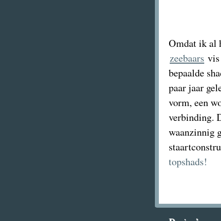
Omdat ik al 
zeebaars
vis
bepaalde sha
paar jaar gel
vorm, een wo
verbinding. 
waanzinnig g
staartconstru
topshads!