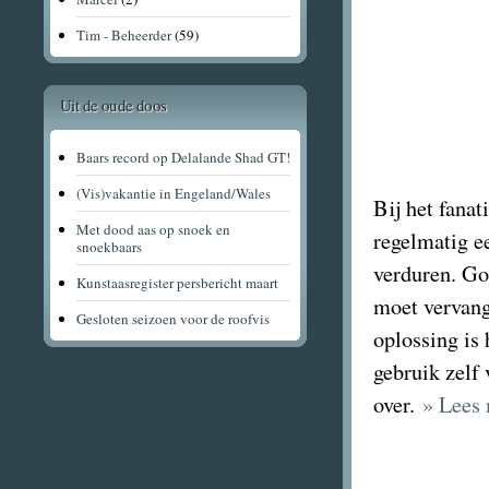
Tim - Beheerder
(59)
Uit de oude doos
Baars record op Delalande Shad GT!
(Vis)vakantie in Engeland/Wales
Bij het fanat
Met dood aas op snoek en
regelmatig ee
snoekbaars
verduren. Goe
Kunstaasregister persbericht maart
moet vervang
Gesloten seizoen voor de roofvis
oplossing is 
gebruik zelf
over.
» Lees 