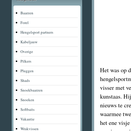
Baarzen
Forel
Hengelsport partners
Kabeljauw
Overige
Pilkers
Het was op 
Pluggen
hengelsportm
Shads
visser met ve
Snoekbaarzen
kunstaas. Hij
Snoeken
nieuws te cre
Softbaits
waarmee twee
Vakantie
het ene visje
Wrakvissen