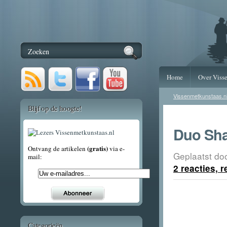
Home
Over Viss
Vissenmetkunstaas.n
Blijf op de hoogte!
Duo Sha
(gratis)
Ontvang de artikelen
via e-
Geplaatst do
mail:
2 reacties, 
Categorieën