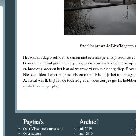
Snoekbaars op de LiveTarget pl
Het was zondag 3 juli dat ik samen met een maatje en zijn zoontje e
Gewoon even wat gooien met
pluggen
en maar zien waar het schip 
en broeierig weer en het kanaal waar we visten is niet erg diep. Bov
Niet echt ideaal weer voor het vissen op roofvis als je het mij vraag
Achteraf was ik blij dat we toch nog even twee uurtjes gevist hebb
op de LiveTarget plug
Pagina’s
Archief
Over Vissenmetkunstaas.nl
juli 2019
Over auteurs
mei 2019