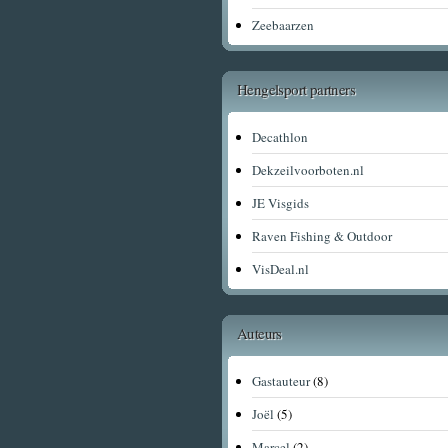
Zeebaarzen
Hengelsport partners
Decathlon
Dekzeilvoorboten.nl
JE Visgids
Raven Fishing & Outdoor
VisDeal.nl
Auteurs
Gastauteur
(8)
Joël
(5)
Marcel
(2)