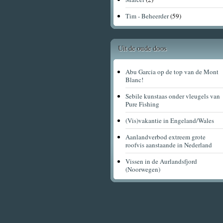
Tim - Beheerder
(59)
Uit de oude doos
Abu Garcia op de top van de Mont
Blanc!
Sebile kunstaas onder vleugels van
Pure Fishing
(Vis)vakantie in Engeland/Wales
Aanlandverbod extreem grote
roofvis aanstaande in Nederland
Vissen in de Aurlandsfjord
(Noorwegen)