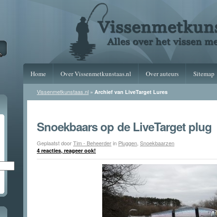
Home
Over Vissenmetkunstaas.nl
Over auteurs
Sitemap
Vissenmetkunstaas.nl
»
Archief van LiveTarget Lures
Snoekbaars op de LiveTarget plug
Geplaatst door
Tim - Beheerder
in
Pluggen
,
Snoekbaarzen
4 reacties, reageer ook!