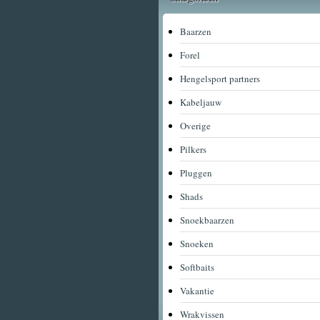
Baarzen
Forel
Hengelsport partners
Kabeljauw
Overige
Pilkers
Pluggen
Shads
Snoekbaarzen
Snoeken
Softbaits
Vakantie
Wrakvissen