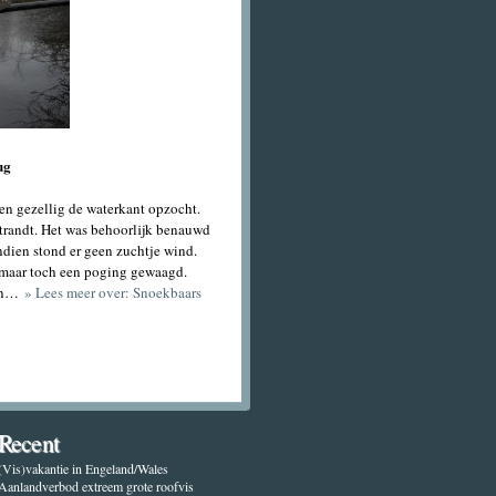
ug
ven gezellig de waterkant opzocht.
strandt. Het was behoorlijk benauwd
endien stond er geen zuchtje wind.
t, maar toch een poging gewaagd.
ben…
» Lees meer over: Snoekbaars
Recent
(Vis)vakantie in Engeland/Wales
Aanlandverbod extreem grote roofvis