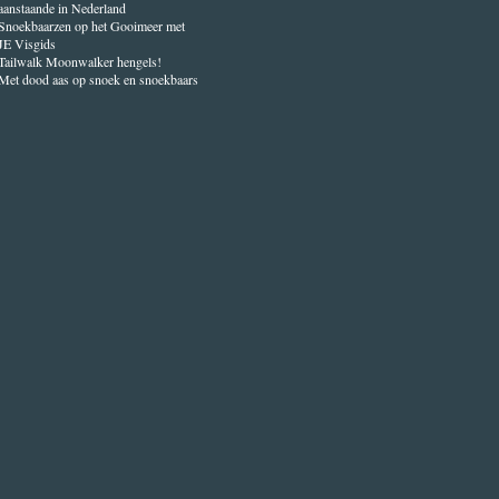
aanstaande in Nederland
Snoekbaarzen op het Gooimeer met
JE Visgids
Tailwalk Moonwalker hengels!
Met dood aas op snoek en snoekbaars