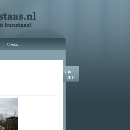
Contact
7
jul
2011