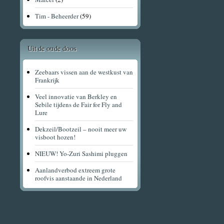
Tim - Beheerder
(59)
Uit de oude doos
Zeebaars vissen aan de westkust van
Frankrijk
Veel innovatie van Berkley en
Sebile tijdens de Fair for Fly and
Lure
Dekzeil/Bootzeil – nooit meer uw
visboot hozen!
NIEUW! Yo-Zuri Sashimi pluggen
Aanlandverbod extreem grote
roofvis aanstaande in Nederland