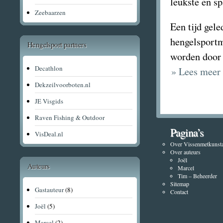
leukste en s
Zeebaarzen
Een tijd gel
hengelsport
Hengelsport partners
worden doo
Decathlon
» Lees meer
Dekzeilvoorboten.nl
JE Visgids
Raven Fishing & Outdoor
Pagina’s
VisDeal.nl
Over Vissenmetkunsta
Over auteurs
Joël
Auteurs
Marcel
Tim – Beheerder
Sitemap
Gastauteur
(8)
Contact
Joël
(5)
Marcel
(2)