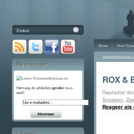
Home
Over Viss
Vissenmetkunstaas.n
Blijf op de hoogte!
ROX & E
(gratis)
Ontvang de artikelen
via e-
Geplaatst do
mail:
Snoeken
,
Ze
Reageer als 
Categorieën