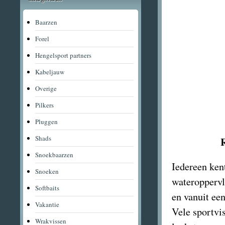
Baarzen
Forel
Hengelsport partners
Kabeljauw
Overige
Pilkers
Pluggen
Shads
Snoekbaarzen
Iedereen ken
Snoeken
wateroppervl
Softbaits
en vanuit ee
Vakantie
Vele sportvi
Wrakvissen